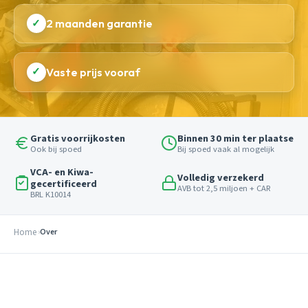
✓
2 maanden garantie
✓
Vaste prijs vooraf
Gratis voorrijkosten
Binnen 30 min ter plaatse
Ook bij spoed
Bij spoed vaak al mogelijk
VCA- en Kiwa-
Volledig verzekerd
gecertificeerd
AVB tot 2,5 miljoen + CAR
BRL K10014
Home
Over