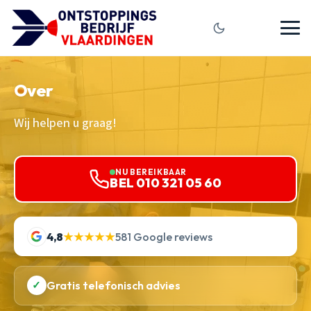
Over
Wij helpen u graag!
NU BEREIKBAAR
BEL 010 321 05 60
4,8
★★★★★
581 Google reviews
✓
Gratis telefonisch advies