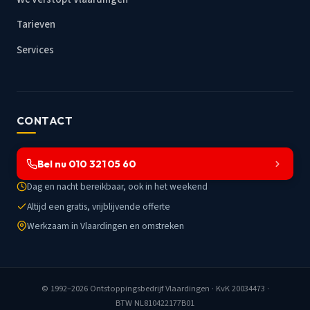
Tarieven
Services
CONTACT
Bel nu 010 321 05 60
Dag en nacht bereikbaar, ook in het weekend
Altijd een gratis, vrijblijvende offerte
Werkzaam in Vlaardingen en omstreken
© 1992–2026
Ontstoppingsbedrijf Vlaardingen
· KvK 20034473 ·
BTW NL810422177B01