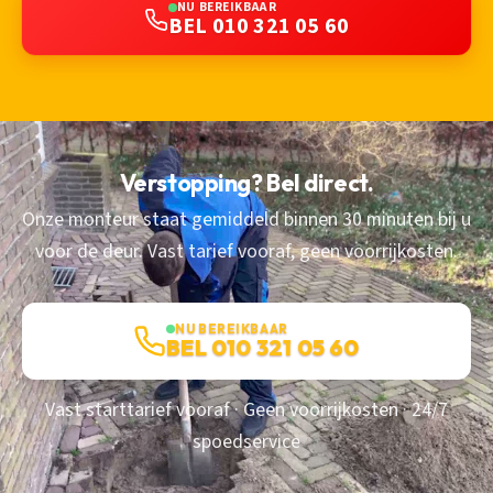
NU BEREIKBAAR
BEL 010 321 05 60
Verstopping? Bel direct.
Onze monteur staat gemiddeld binnen 30 minuten bij u
voor de deur. Vast tarief vooraf, geen voorrijkosten.
NU BEREIKBAAR
BEL 010 321 05 60
Vast starttarief vooraf · Geen voorrijkosten · 24/7
spoedservice